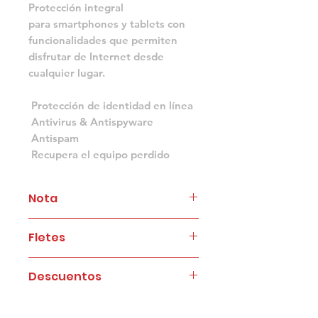
Protección integral
para smartphones y tablets con
funcionalidades que permiten
disfrutar de Internet desde
cualquier lugar.
Protección de identidad en línea
Antivirus & Antispyware
Antispam
Recupera el equipo perdido
Nota
Para consignaciones en ciudades
Fletes
diferentes a Cali, adicionar al valor del
product, $14.000 correspondiente al
A cargo del canal
costo de la comisión bancaria. Si
Descuentos
Entregas en Cali: $6.000 cancelables
realiza transferencia bancaria, omitir
al momento de la entrega
este valor.
Los precios corresponden a valores
Otras Ciudades: Pago ontra entrega
para usuario final, si es un canal