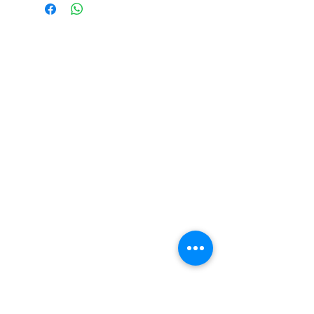
directamente a la transportadora
distribuidor pregunte a nuestros
ejecutivos por descuentos especiales