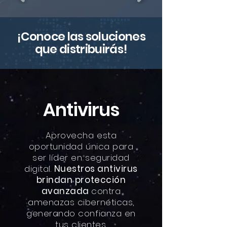
¡Conoce las soluciones
que distribuirás!
Antivirus
Aprovecha esta
oportunidad única para
ser líder en seguridad
digital.
Nuestros antivirus
brindan protección
avanzada
contra
amenazas cibernéticas,
generando confianza en
tus clientes.