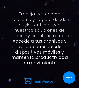
Trabaja de manera
eficiente y segura desde
cualquier lugar con
nuestras soluciones de
acceso y escritorio remoto.
Accede a tus archivos y
aplicaciones desde
dispositivos móviles y
mantén la productividad
en movimiento
.