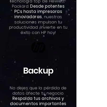
tecnología top de Hewlett-
Packard.
Desde potentes
PCs hasta impresoras
innovadoras
, nuestras
soluciones impulsan tu
productividad. ¡Invierte en tu
éxito con HP hoy!
Backup
No dejes que la pérdida de
datos afecte tu negocio.
Respalda tus archivos y
documentos importantes