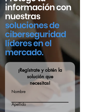
información con
nuestras
soluciones de
ciberseguridad
líderes en el
mercado.
¡Regístrate y
obtén
la
solución que
necesitas!
Nombre
Apellido