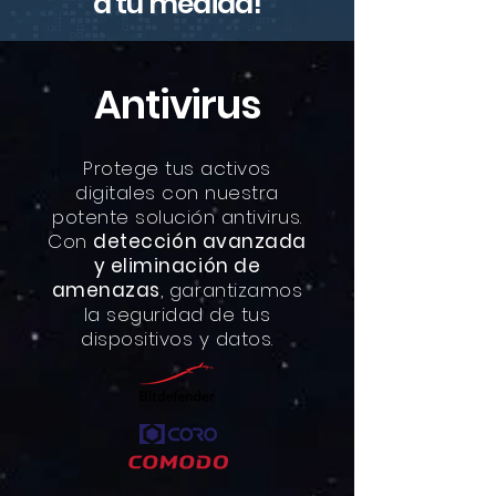
a tu medida!
Antivirus
Protege tus activos
digitales con nuestra
potente solución antivirus.
Con
detección avanzada
y eliminación de
amenazas
, garantizamos
la seguridad de tus
dispositivos y datos.