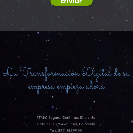
Enviar
La Transformación Digital de su
empresa empieza ahora
RTM® Seguro, Continuo, Eficiente
Calle 3 Bis #35A-21, Cali, Colombia
Tels (572) 552 99 99