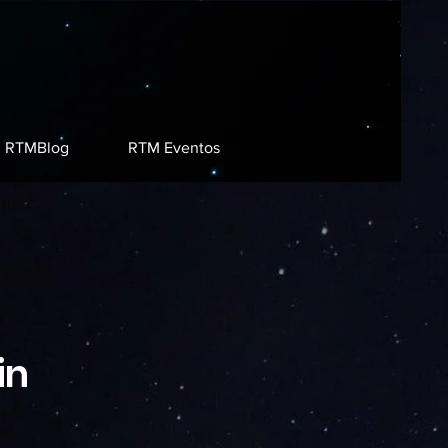
RTMBlog
RTM Eventos
in