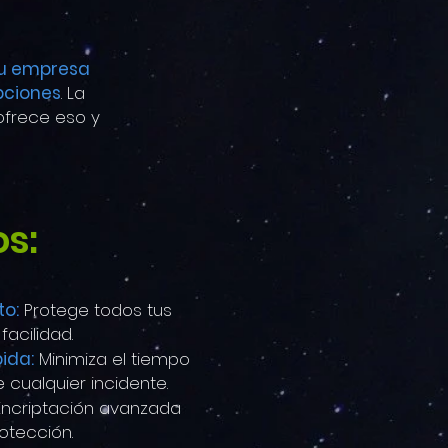
u empresa
pciones
. La
 ofrece eso y
os:
o:
Protege todos tus
facilidad.
ida:
Minimiza el tiempo
 cualquier incidente.
ncriptación avanzada
otección.