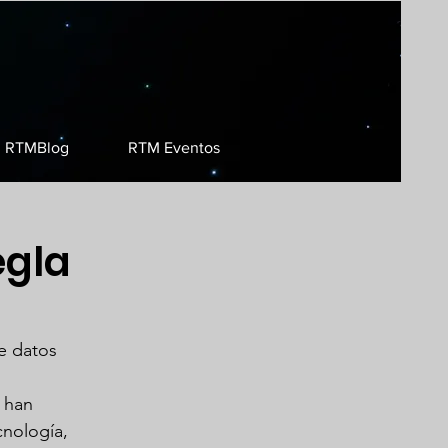
RTMBlog
RTM Eventos
egla
e datos 
 han 
nología, 