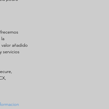
ofrecemos 
la 
 valor añadido 
 servicios 
ecure, 
CX, 
formacion