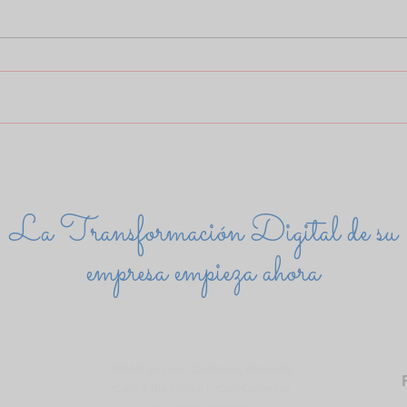
Teletrabajo en tiempos
Seg
de COVID‑19
para
La Transformación Digital de su
empresa empieza ahora
RTM® Seguro, Continuo, Eficiente
Calle 3 Bis #35A-21, Cali, Colombia