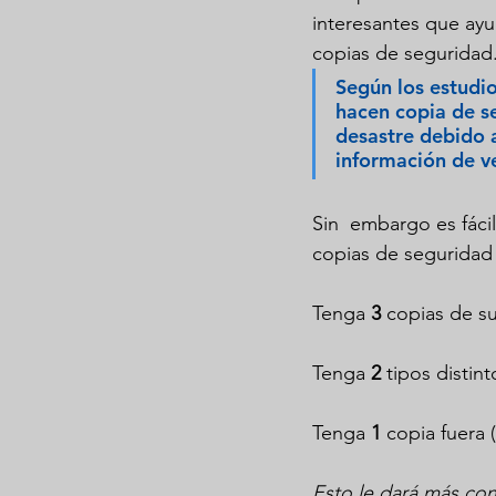
interesantes que ayu
copias de seguridad
Según los estudio
hacen copia de se
desastre debido a
información de v
Sin  embargo es fáci
copias de seguridad 
Tenga 
3
 copias de s
Tenga 
2
 tipos disti
Tenga 
1
 copia fuera 
Esto le dará más con