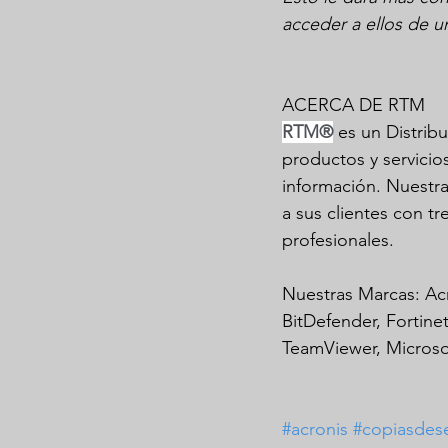
acceder a ellos de u
ACERCA DE RTM
RTM®
 es un Distri
productos y servicios
información. Nuestr
a sus clientes con t
profesionales. 
Nuestras Marcas: Ac
BitDefender, Fortin
TeamViewer, Microso
#acronis
#copiasdes