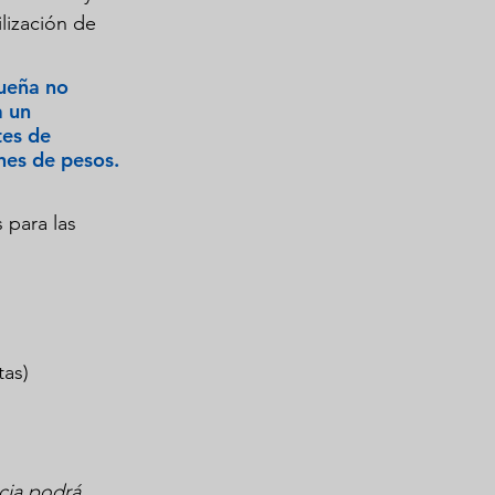
lización de 
ueña no 
 un 
tes de 
nes de pesos.
 para las 
tas)
cia podrá 