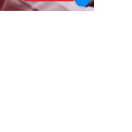
Seguimiento desde el
Fabricante
En tecnologías de información, es sustancial saber
acompañar. Como partner con la más alta categoría
en las diferentes marcas de antivirus, ofrecemos un
cuidadoso soporte técnico escalable, desde nuestro
propio personal de ingeniería hasta el directo del
fabricante.
La Transformación Digital de su
empresa empieza ahora
RTM® Seguro, Continuo, Eficiente
Calle 3 Bis #35A-21, Cali, Colombia
Tels
(572) 552 99 99
Cels.
316 343 02 66
/
302 412 72 95
EMPRESA
CONTACTO