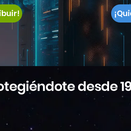
ibuir!
¡Qu
otegiéndote desde 1