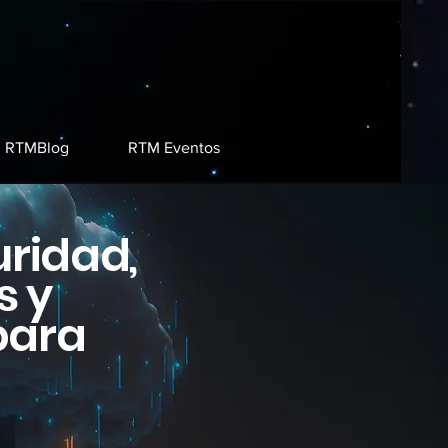
RTMBlog
RTM Eventos
uridad,
s y
para