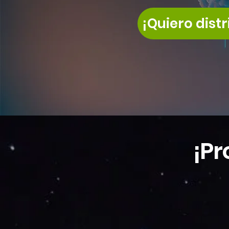
¡Quiero distr
¡P
r