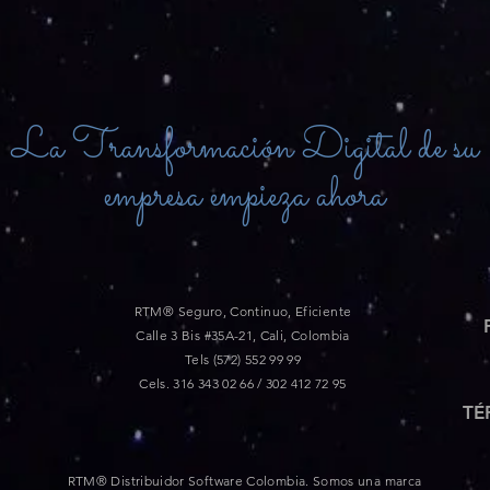
La Transformación Digital de su
empresa empieza ahora
RTM® Seguro, Continuo, Eficiente
Calle 3 Bis #35A-21, Cali, Colombia
Tels (572) 552 99 99
Cels. 316 343 02 66 / 302 412 72 95
TÉ
RTM® Distribuidor Software Colombia. Somos una marca