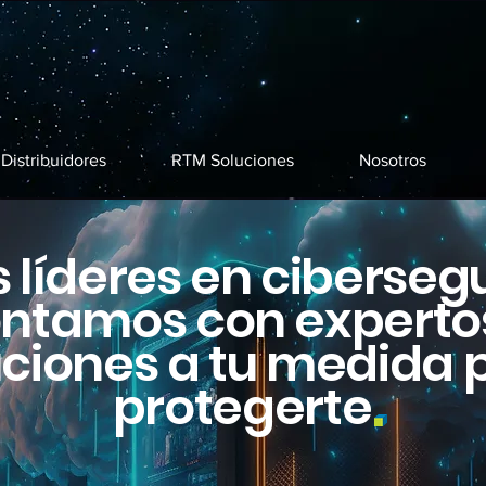
Distribuidores
RTM Soluciones
Nosotros
líderes en ciberseg
ntamos con experto
uciones a tu medida 
protegerte