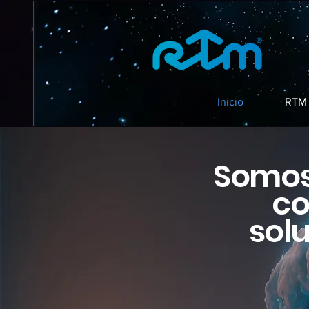
Inicio
RTM 
Somos 
co
sol