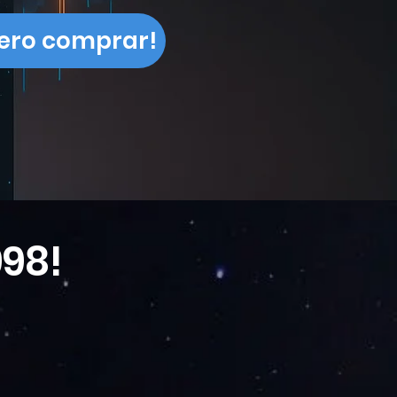
iero comprar!
998!