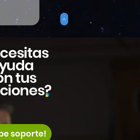
>
cesitas
yuda
on tus
uciones?
be soporte!