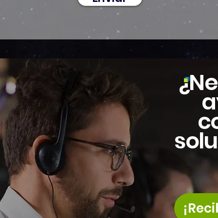
¿Ne
a
c
sol
¡Reci