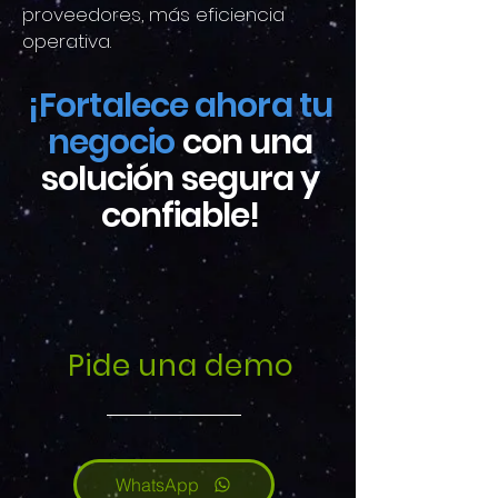
proveedores, más eficiencia
operativa.
¡Fortalece ahora tu
negocio
con una
solución segura y
confiable!
Pide una demo
WhatsApp