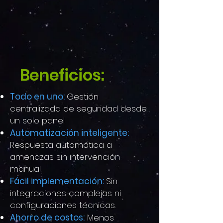
Beneficios:
Todo en uno:
Gestión
centralizada de seguridad desde
un solo panel.​
Automatización inteligente:
Respuesta automática a
amenazas sin intervención
manual.
Fácil implementación:
Sin
integraciones complejas ni
configuraciones técnicas.
Ahorro de costos:
Menos