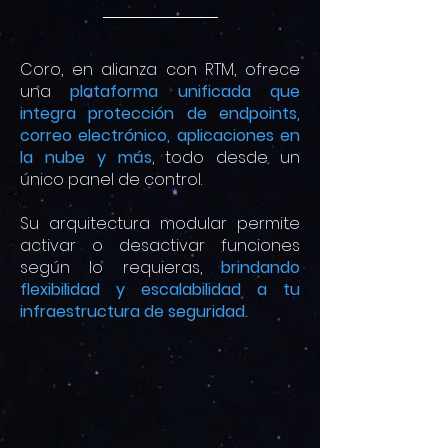
Coro, en alianza con RTM, ofrece
una
plataforma unificada que
integra protección de endpoints,
correo electrónico, aplicaciones en
la nube y más
, todo desde un
único panel de control.
Su arquitectura modular permite
activar o desactivar funciones
según lo requieras,
brindando
flexibilidad y escalabilidad a tu
infraestructura de seguridad.