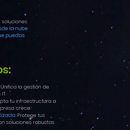
o soluciones
sde la nube
que puedas
os:
:
Unifica la gestión de
IT.
pta tu infraestructura a
presa crece.
tizada:
Protege tus
con soluciones robustas.