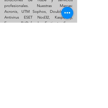
profesionales. Nuestras Marcas: 
Acronis, UTM Sophos, Double-Take, 
Antivirus ESET Nod32, Kaspersky, 
Fsecure, BitDefender, Fortinet, eScan, 
Microsoft SPLA, VMware, AADS 
XPUnlimited, 3CX.
Si desea tener asesoría escribanos a 
contacto@rtm.com.co
#Software
#AcronisBackup
#RTMBackup
#Ciberseguridad
#Hackeado
#Hacking
#Privacidad
#Malware
#Cybersecurity
#Tecnologia
#Tic
Seguridad en internet
RTM Colombia
Cyberseguridad
Cibercriminales en colombia
Software colombia
ciberataques