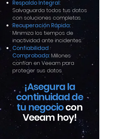
Respaldo Integral:
Salvaguarda todos tus datos
con soluciones completas.
Recuperación Rápida:
Minimiza los tiempos de
inactividad ante incidentes.
Confiabilidad
Comprobada:
Millones
confían en Veeam para
proteger sus datos.
¡Asegura la
continuidad de
tu negocio
con
Veeam hoy!