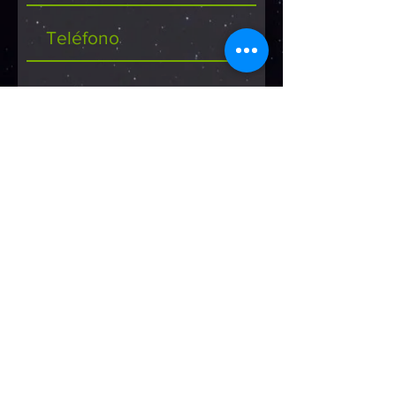
Enviar
La Transformación Digital de su
empresa empieza ahora
RTM® Seguro, Continuo, Eficiente
Calle 3 Bis #35A-21, Cali, Colombia