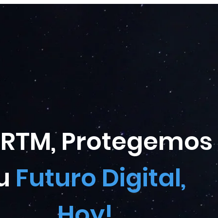
 RTM, Protegemos
u
Futuro Digital,
Hoy!