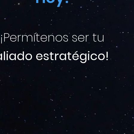
¡Permítenos ser tu
aliado estratégico!