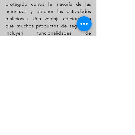
protegido contra la mayoría de las 
amenazas y detener las actividades 
maliciosas. Una ventaja adicional es 
que muchos productos de seguridad 
incluyen funcionalidades de 
protecciones de pago para proteger 
tus aplicaciones bancarias y de pago.
Recomendaciones 
de un analista de 
malware
Aunque existen riesgos asociados al 
uso de aplicaciones de pago móvil, 
algunas son más seguras que otras, 
opina el investigador de malware de 
ESET, Lukas Stefanko.